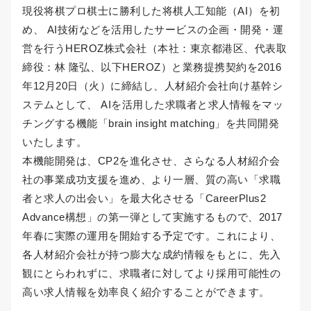
現役将棋プロ棋士に勝利した将棋人工知能（AI）を初
め、 AI技術などを活用したサービスの企画・開発・運
営を行うHEROZ株式会社（本社：東京都港区、代表取
締役：林 隆弘、以下HEROZ）と業務提携契約を2016
年12月20日（火）に締結し、人材紹介会社向け基幹シ
ステムとして、 AIを活用した求職者と求人情報をマッ
チングする機能「brain insight matching」を共同開発
いたします。
本機能開発は、CP2を進化させ、さらなる人材紹介会
社の事業成功支援を進め、より一層、質の高い「求職
者と求人の出会い」を最大化させる「CareerPlus2
Advance構想」の第一弾として実施するもので、2017
年春に実際の運用を開始する予定です。これにより、
各人材紹介会社が持つ膨大な成約情報をもとに、先入
観にとらわれずに、求職者に対してより採用可能性の
高い求人情報を効率良く紹介することができます。