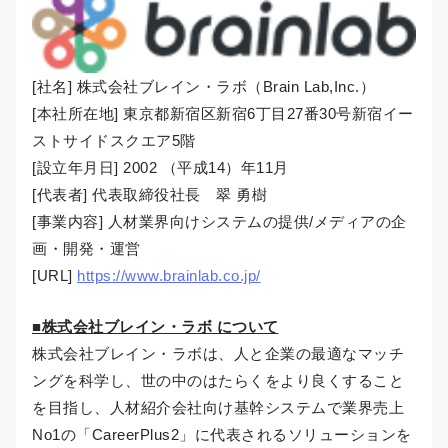
[社名] 株式会社ブレイン・ラボ（Brain Lab,Inc.）
[本社所在地] 東京都新宿区新宿6丁目27番30号新宿イー
ストサイドスクエア5階
[設立年月日] 2002 （平成14）年11月
[代表者] 代表取締役社長 翠 勇樹
[事業内容] 人材業界向けシステムの提供/メディアの企
画・開発・運営
[URL]
https://www.brainlab.co.jp/
■株式会社ブレイン・ラボ について
株式会社ブレイン・ラボは、人と企業の最適なマッチ
ングを科学し、世の中のはたらくをより良くすること
を目指し、人材紹介会社向け基幹システムで業界売上
No1の「CareerPlus2」に代表されるソリューションを