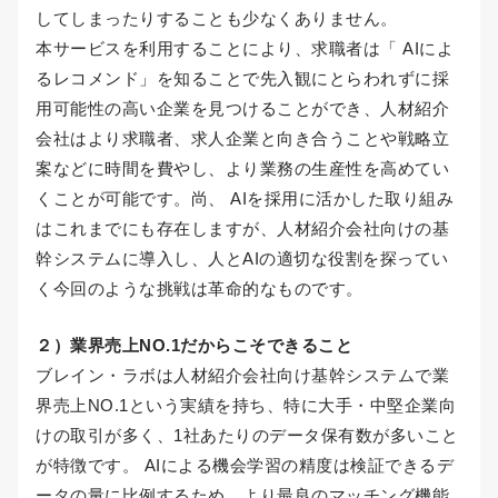
してしまったりすることも少なくありません。
本サービスを利用することにより、求職者は「 AIによ
るレコメンド」を知ることで先入観にとらわれずに採
用可能性の高い企業を見つけることができ、人材紹介
会社はより求職者、求人企業と向き合うことや戦略立
案などに時間を費やし、より業務の生産性を高めてい
くことが可能です。尚、 AIを採用に活かした取り組み
はこれまでにも存在しますが、人材紹介会社向けの基
幹システムに導入し、人とAIの適切な役割を探ってい
く今回のような挑戦は革命的なものです。
２）業界売上NO.1だからこそできること
ブレイン・ラボは人材紹介会社向け基幹システムで業
界売上NO.1という実績を持ち、特に大手・中堅企業向
けの取引が多く、1社あたりのデータ保有数が多いこと
が特徴です。 AIによる機会学習の精度は検証できるデ
ータの量に比例するため、より最良のマッチング機能