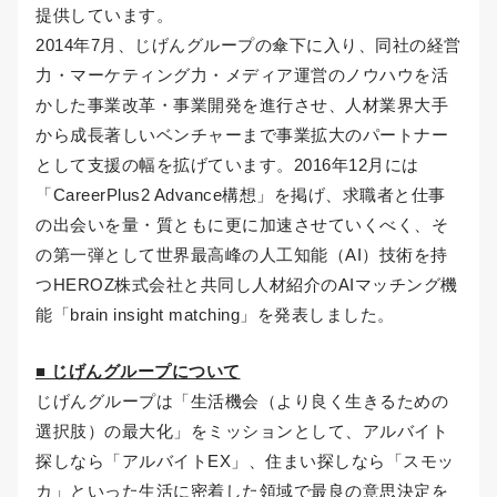
提供しています。
2014年7月、じげんグループの傘下に入り、同社の経営
力・マーケティング力・メディア運営のノウハウを活
かした事業改革・事業開発を進行させ、人材業界大手
から成長著しいベンチャーまで事業拡大のパートナー
として支援の幅を拡げています。2016年12月には
「CareerPlus2 Advance構想」を掲げ、求職者と仕事
の出会いを量・質ともに更に加速させていくべく、そ
の第一弾として世界最高峰の人工知能（AI）技術を持
つHEROZ株式会社と共同し人材紹介のAIマッチング機
能「brain insight matching」を発表しました。
■ じげんグループについて
じげんグループは「生活機会（より良く生きるための
選択肢）の最大化」をミッションとして、アルバイト
探しなら「アルバイトEX」、住まい探しなら「スモッ
カ」といった生活に密着した領域で最良の意思決定を