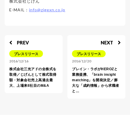
株式会社じげん
E-MAIL：
info@zigexn.co.jp
PREV
NEXT
プレスリリース
プレスリリース
2016/12/16
2016/12/20
株式会社三光アドの全株式を
ブレイン・ラボがHEROZと
取得／じげんとして株式取得
業務提携、「brain insight
額・対象会社売上高過去最
matching」を開発決定／膨
大、上場来8社目のM&A
大な「成約情報」から求職者
と…