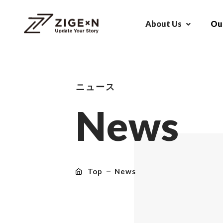
About Us
Our
ニュース
N
e
w
s
Top
News