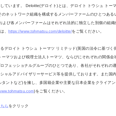
います。 Deloitte(デロイト)とは、デロイト トウシュ ト
そのネットワーク組織を構成するメンバーファームのひとつある
ドおよび各メンバーファームはそれぞれ法的に独立した別個の組織
細は、
https://www.tohmatsu.com/deloitte/
をご覧ください。
るデロイト トウシュ トーマツ リミテッド(英国の法令に基づく
トーマツおよび税理士法人トーマツ、ならびにそれぞれの関係会
プロフェッショナルグループのひとつであり、各社がそれぞれの
シャルアドバイザリーサービス等を提供しております。また国内約4
ルタントなど)を擁し、多国籍企業や主要な日本企業をクライア
/www.tohmatsu.com
)をご覧ください。
こちら
をクリック