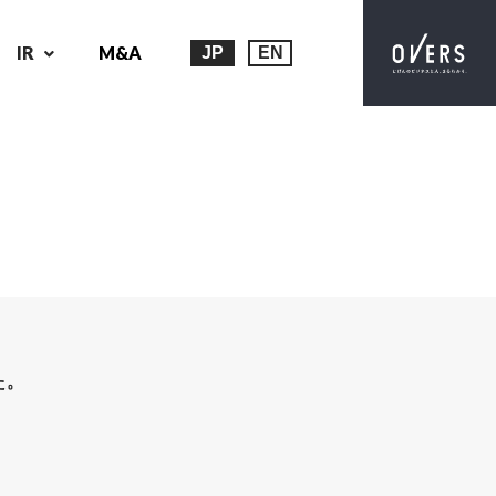
IR
M&A
JP
EN
た。