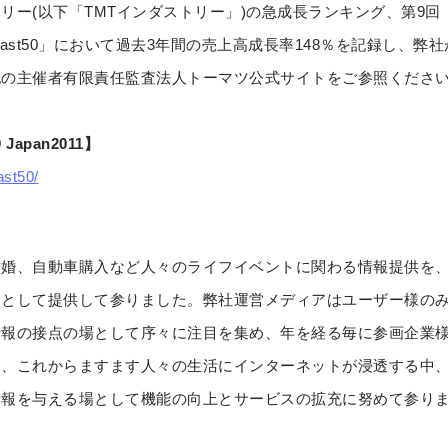
リー(以下「TMTインダストリー」)の急成長ランキング、第9回
ast50」において過去3年間の売上高成長率148％を記録し、弊社
記の主催者有限責任監査法人トーマツ公式サイトをご参照くださ
0 Japan2011】
ast50/
結婚、自動車購入など人々のライフイベントに関わる情報提供を
ムとして提供して参りました。弊社運営メディアはユーザー様の
情報の接点の場として序々に注目を集め、年を経る毎に参画企業
り、これからますます人々の生活にインターネットが浸透する中
情報を与える場として機能の向上とサービスの拡充に努めて参り