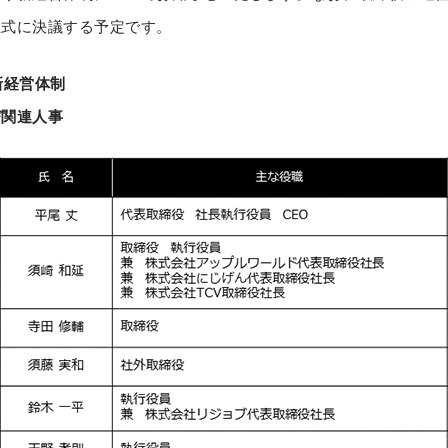
正式に決議する予定です。
の新経営体制
び関連人事