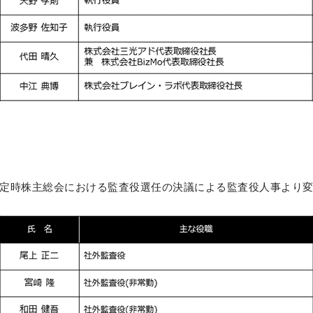
の当社定時株主総会における監査役選任の決議による監査役人事より