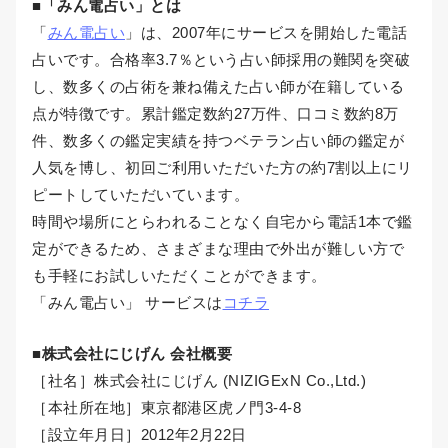
■「みん電占い」とは
「
みん電占い
」は、2007年にサービスを開始した電話
占いです。合格率3.7％という占い師採用の難関を突破
し、数多くの占術を兼ね備えた占い師が在籍している
点が特徴です。累計鑑定数約27万件、口コミ数約8万
件、数多くの鑑定実績を持つベテラン占い師の鑑定が
人気を博し、初回ご利用いただいた方の約7割以上にリ
ピートしていただいています。
時間や場所にとらわれることなく自宅から電話1本で鑑
定ができるため、さまざまな理由で外出が難しい方で
も手軽にお試しいただくことができます。
「みん電占い」 サービスは
コチラ
■株式会社にじげん 会社概要
［社名］株式会社にじげん (NIZIGExN Co.,Ltd.)
［本社所在地］東京都港区虎ノ門3-4-8
［設立年月日］2012年2月22日