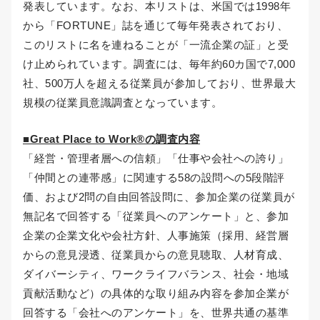
発表しています。なお、本リストは、米国では1998年
から「FORTUNE」誌を通じて毎年発表されており、
このリストに名を連ねることが「一流企業の証」と受
け止められています。調査には、毎年約60カ国で7,000
社、500万人を超える従業員が参加しており、世界最大
規模の従業員意識調査となっています。
■Great Place to Work®の調査内容
「経営・管理者層への信頼」「仕事や会社への誇り」
「仲間との連帯感」に関連する58の設問への5段階評
価、および2問の自由回答設問に、参加企業の従業員が
無記名で回答する「従業員へのアンケート」と、参加
企業の企業文化や会社方針、人事施策（採用、経営層
からの意見浸透、従業員からの意見聴取、人材育成、
ダイバーシティ、ワークライフバランス、社会・地域
貢献活動など）の具体的な取り組み内容を参加企業が
回答する「会社へのアンケート」を、世界共通の基準