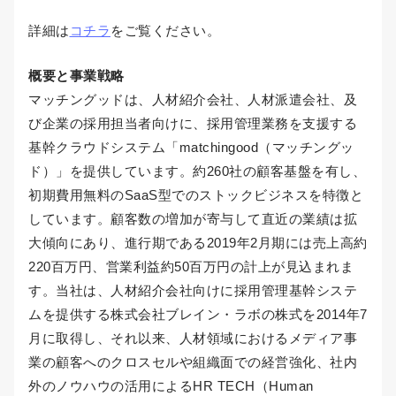
詳細は
コチラ
をご覧ください。
概要と事業戦略
マッチングッドは、人材紹介会社、人材派遣会社、及
び企業の採用担当者向けに、採用管理業務を支援する
基幹クラウドシステム「matchingood（マッチングッ
ド）」を提供しています。約260社の顧客基盤を有し、
初期費用無料のSaaS型でのストックビジネスを特徴と
しています。顧客数の増加が寄与して直近の業績は拡
大傾向にあり、進行期である2019年2月期には売上高約
220百万円、営業利益約50百万円の計上が見込まれま
す。当社は、人材紹介会社向けに採用管理基幹システ
ムを提供する株式会社ブレイン・ラボの株式を2014年7
月に取得し、それ以来、人材領域におけるメディア事
業の顧客へのクロスセルや組織面での経営強化、社内
外のノウハウの活用によるHR TECH（Human