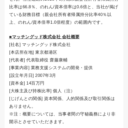
比率は66.8％、のれん/資本倍率は0.6倍と、当社が掲げ
ている財務目標（親会社所有者帰属持分比率40％以
上、のれん/資本倍率1.0倍程度）の範囲内です。
■マッチングッド株式会社 会社概要
[社名] マッチングッド株式会社
[本店所在地] 東京都港区
[代表者] 代表取締役 齋藤康輔
[事業内容] 業務支援システムの開発・提供
[設立年月日] 2007年3月
[資本金] 14百万円
[大株主及び持株比率] 個人（注）
[じげんとの関係] 資本関係、人的関係及び取引関係は
ありません。
※注：概要については、当事者間の守秘義務により非
開示とさせていただきます。