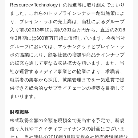
Resource×Technology）の推進等に取り組んでまいり
ました。これらのトップラインシナジー創出施策によ
り、ブレイン・ラボの売上高は、当社によるグループ
入り前の2013年10月期の301百万円から、直近の2018
年3月期には600百万円超に倍増しています。今後当社
グループにおいては、マッチングッドとブレイン・ラ
ボの協業により、顧客社数の増加や商品ラインナップ
の拡充を通じて更なる収益拡大を狙います。また、当
社が運営するメディア事業との協業により、求職者、
就労者の集客から採用、就業管理までを一気通貫で提
供できる総合的なサプライチェーンの構築を目指して
まいります。
財務戦略
株式取得金額の全額を現預金で充当する予定で、新規
借り入れやエクイティファイナンスの計画はございま
せん。当社連結の2018年9月期末親会社所有者帰属持分