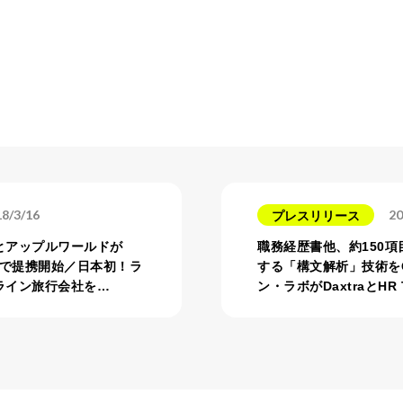
8/3/16
20
プレスリリース
とアップルワールドが
職務経歴書他、約150項
配で提携開始／日本初！ラ
する「構文解析」技術を
ライン旅行会社を…
ン・ラボがDaxtraとHR 