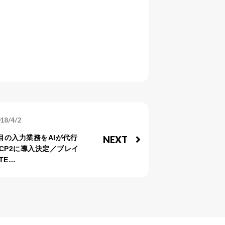
18/4/2
目の入力業務をAIが代行
NEXT
CP2に導入決定／ブレイ
TE…