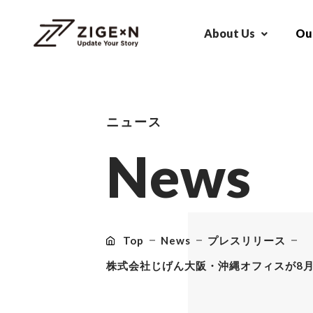
About Us
Our
ニュース
N
e
w
s
Top
News
プレスリリース
株式会社じげん大阪・沖縄オフィスが8