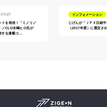
7/7/27
インフォメーション
ントを発信！「ミノリノ
じげんが「ＪＰＸ日経中
 ／CLO水嶋ヒロ氏が
（2017年度）に選定さ
信する連載コ…