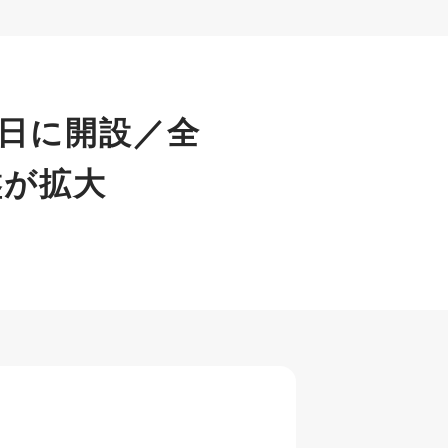
1日に開設／全
盤が拡大