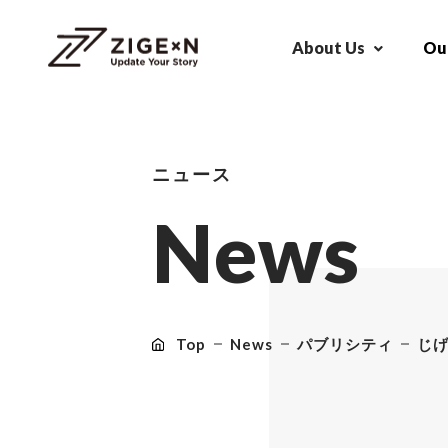
About Us
Our
ニュース
N
e
w
s
Top
News
パブリシティ
じ