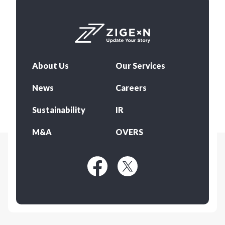
About Us
Our Services
News
Careers
Sustainability
IR
M&A
OVERS