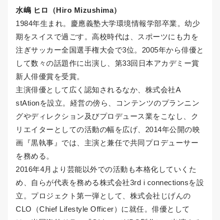
水嶋 ヒロ（Hiro Mizushima）
1984年生まれ。慶應義塾大学環境情報学部卒業。幼少
期をスイスで過ごす。高校時代は、スポーツにも力を
注ぎサッカー全国選手権大会で3位。2005年から俳優と
して数々の話題作に出演し、第33回日本アカデミー賞
新人俳優賞を受賞。
主演俳優として広く認知されるなか、株式会社A
stAtionを設立。経営の傍ら、コンテンツのプランニン
グやディレクション及びプロデュース業をこなし、ク
リエイターとしての活動の幅を広げ、2014年公開の映
画『黒執事』では、主演と兼任で共同プロデューサー
を務める。
2016年4月より芸能以外での活動も本格化していくた
め、自らが代表を務める株式会社3rd i connectionsを設
立。プロジェクト第一弾として、株式会社じげんの
CLO（Chief Lifestyle Officer）に就任。俳優として