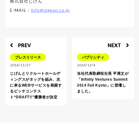
株式会社じげん
E-MAIL：
info@zigexn.co.jp
PREV
NEXT
プレスリリース
パブリシティ
2014/11/27
2014/12/4
じげんとリクルートホールデ
当社代表取締役社長 平尾丈が
ィングスがタッグを組み、次
「Infinity Ventures Summit
に来るWEBサービスを発掘す
2014 Fall Kyoto」に登壇し
るピッチコンテス
ました。
ト“DRAFT!!”優勝者が決定