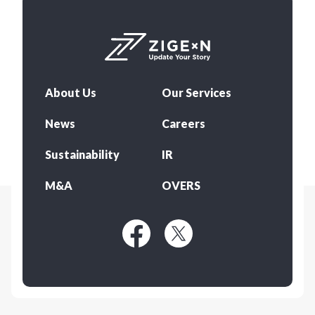
About Us
Our Services
News
Careers
Sustainability
IR
M&A
OVERS