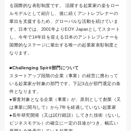
る国際的な表彰制度です。 活躍する起業家の姿をロー
ルモデルとして紹介し、後に続くアントレプレナーの
輩出を支援するため、グローバルな活動を続けていま
す。日本では、2001年よりEOY Japanとしてスタート
し、今年で14年目を迎える日本のアントレプレナーを
国際的なステージに輩出する唯一の起業家表彰制度と
なります。
■Challenging Spirit部門について
スタートアップ段階の企業（事業）の経営に携わって
いる起業家が対象の部門です。下記3点が部門選定の条
件となります。
●審査対象となる企業（事業）が、原則として創業（又
は事業に関与して）から7年を経過していない起業家
●長年研究開発（又は試行錯誤）してきた技術（ないし
ビジネスモデル）の確立に一定の目途がつき、幅広い
展開を今後予定している起業家