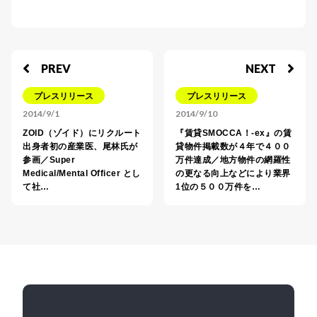
PREV
NEXT
プレスリリース
プレスリリース
2014/9/1
2014/9/10
ZOID（ゾイド）にリクルート
『賃貸SMOCCA！-ex』の賃
出身者初の産業医、尾林氏が
貸物件掲載数が４年で４００
参画／Super
万件達成／地方物件の網羅性
Medical/Mental Officer とし
の更なる向上などにより業界
て社…
1位の５００万件を…