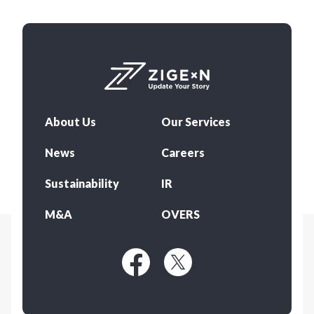
About Us
Our Services
News
Careers
Sustainability
IR
M&A
OVERS