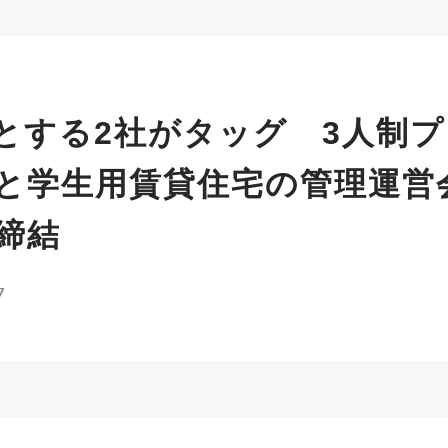
とする2社がタッグ 3人制
と学生用賃貸住宅の管理運営
締結
7