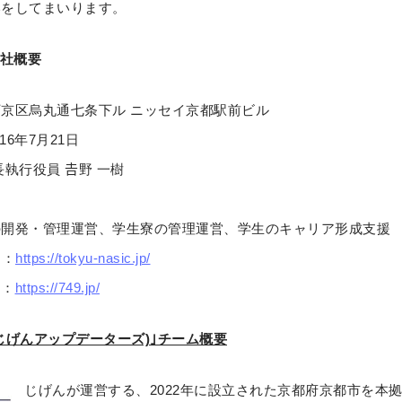
いをしてまいります。
会社概要
京区烏丸通七条下ル ニッセイ京都駅前ビル
16年7月21日
執行役員 𠮷野 一樹
の開発・管理運営、学生寮の管理運営、学生のキャリア形成支援
 ：
https://tokyu-nasic.jp/
：
https://749.jp/
EXE(じげんアップデーターズ)｣チーム概要
じげんが運営する、2022年に設立された京都府京都市を本拠