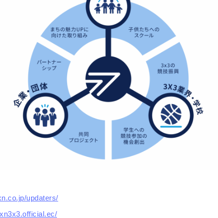
xn.co.jp/updaters/
xn3x3.official.ec/