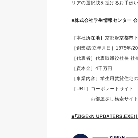
リアの選択肢を拡げるお手伝
■株式会社学生情報センター 
［本社所在地］京都府京都市下
［創業/設立年月日］1975年/20
［代表者］代表取締役社長 社長
［資本金］4千万円
［事業内容］学生用賃貸住宅
［URL］コーポレートサイト
お部屋探し検索サイト
■
｢ZIGExN UPDATERS.