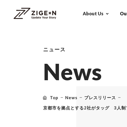
About Us
Our
ニュース
N
e
w
s
Top
News
プレスリリース
京都市を拠点とする2社がタッグ 3人