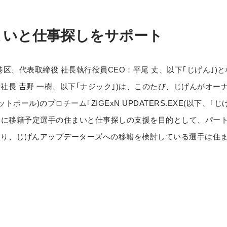
まいと仕事探しをサポート
区、代表取締役 社長執行役員CEO：平尾 丈、以下｢じげん｣)
社長 𠮷野 一樹、以下｢ナジック｣)は、このたび、じげんがオ
トボール)のプロチーム｢ZIGExN UPDATERS.EXE(以下、｢
）に移籍予定選手の住まいと仕事探しの支援を目的として、パー
より、じげんアップデーターズへの移籍を検討している選手は住