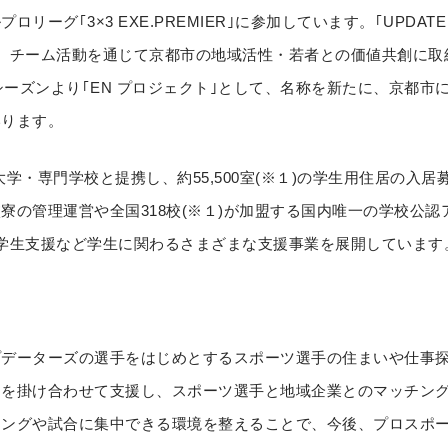
ーグ｢3×3 EXE.PREMIER｣に参加しています。｢UPDATE 
、チーム活動を通じて京都市の地域活性・若者との価値共創に取
5シーズンより｢EN プロジェクト｣として、名称を新たに、京都
いります。
の大学・専門学校と提携し、約55,500室(※１)の学生用住居の入
寮の管理運営や全国318校(※１)が加盟する国内唯一の学校公認
生支援など学生に関わるさまざまな支援事業を展開しています。(※1 
プデーターズの選手をはじめとするスポーツ選手の住まいや仕事
ウを掛け合わせて支援し、スポーツ選手と地域企業とのマッチン
ニングや試合に集中できる環境を整えることで、今後、プロスポ