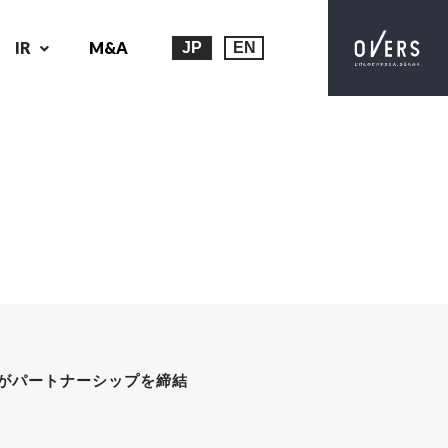
IR
M&A
JP
EN
がパートナーシップを締結