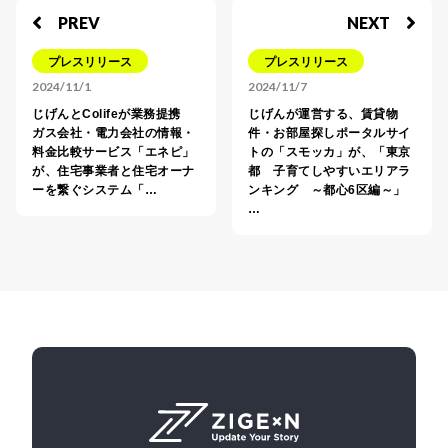
PREV
NEXT
プレスリリース
プレスリリース
2024/11/1
2024/11/7
じげんとColifeが業務提携
じげんが運営する、賃貸物
ガス会社・電力会社の情報・
件・お部屋探しポータルサイ
料⾦⽐較サービス「エネピ」
トの「スモッカ」が、「東京
が、住宅事業者と住宅オーナ
都 子育てしやすいエリアラ
ーを繋ぐシステム「…
ンキング ～都心6区編～」
…