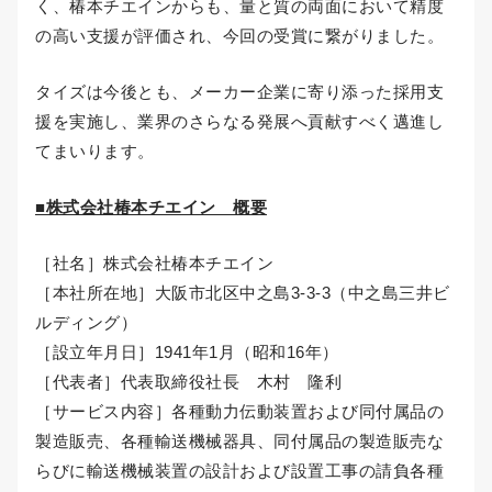
く、椿本チエインからも、量と質の両面において精度
の高い支援が評価され、今回の受賞に繋がりました。
タイズは今後とも、メーカー企業に寄り添った採用支
援を実施し、業界のさらなる発展へ貢献すべく邁進し
てまいります。
■株式会社椿本チエイン 概要
［社名］株式会社椿本チエイン
［本社所在地］大阪市北区中之島3-3-3（中之島三井ビ
ルディング）
［設立年月日］1941年1月（昭和16年）
［代表者］代表取締役社長 木村 隆利
［サービス内容］各種動力伝動装置および同付属品の
製造販売、各種輸送機械器具、同付属品の製造販売な
らびに輸送機械装置の設計および設置工事の請負各種