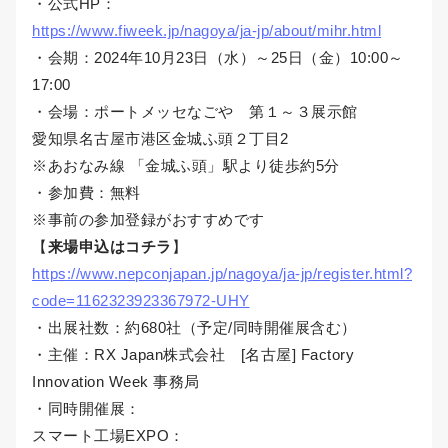
・公式HP：
https://www.fiweek.jp/nagoya/ja-jp/about/mihr.html
・会期：2024年10月23日（水）～25日（金）10:00～
17:00
・会場：ポートメッセなごや 第１～３展示館
愛知県名古屋市港区金城ふ頭２丁目2
※あおなみ線 「金城ふ頭」駅より徒歩約5分
・参加費：無料
※事前の参加登録がおすすめです
【
来場申込はコチラ
】
https://www.nepconjapan.jp/nagoya/ja-jp/register.html?
code=1162323923367972-UHY
・出展社数：約680社（予定/同時開催展含む）
・主催：RX Japan株式会社 [名古屋] Factory
Innovation Week 事務局
・同時開催展：
スマート工場EXPO：