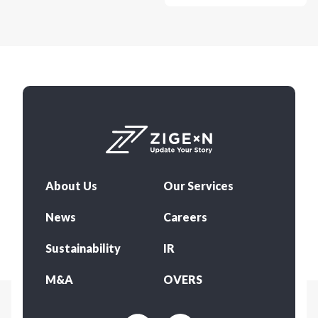
About Us
Our Services
News
Careers
Sustainability
IR
M&A
OVERS