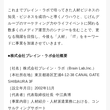
これまでブレイン・ラボで培ってきた人材ビジネスの
知見・ビジネスを成功へと導くノウハウと、じげんグ
ループのマーケティング力やライフイベントに関わる
数多くのメディア運営力のシナジーを生むことで、更
なる飛躍を目指し、今後も「人材」「IT」をキーワー
ドに事業を加速させていきます。
■
株式会社ブレイン・ラボ
会社概要
［社名］株式会社ブレイン・ラボ（Brain Lab,Inc.）
［本社所在地］東京都港区芝浦4-12-38 CANAL GATE
SHIBAURA 3F
［設立年月日］2002年11月
［代表者］代表取締役社長 中江典博
［事業内容］人材紹介・人材派遣業務における、コン
サルティングサポート