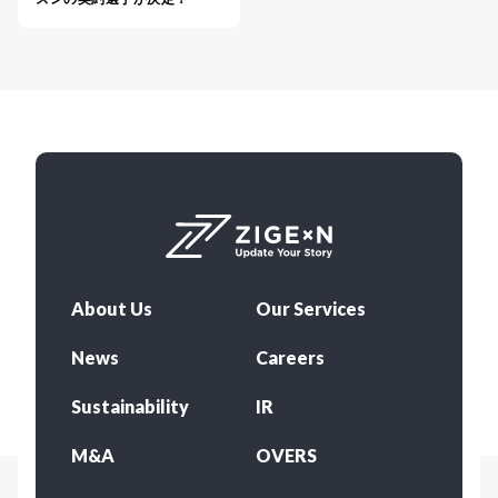
About Us
Our Services
News
Careers
Sustainability
IR
M&A
OVERS