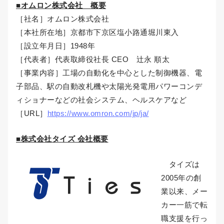
■オムロン株式会社 概要
［社名］オムロン株式会社
［本社所在地］京都市下京区塩小路通堀川東入
［設立年月日］1948年
［代表者］代表取締役社長 CEO 辻永 順太
［事業内容］工場の自動化を中心とした制御機器、電
子部品、駅の自動改札機や太陽光発電用パワーコンデ
ィショナーなどの社会システム、ヘルスケアなど
［URL］
https://www.omron.com/jp/ja/
■株式会社タイズ 会社概要
タイズは
2005年の創
業以来、メー
カー一筋で転
職支援を行っ