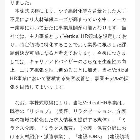
りました。
本株式取得により、少子高齢化等を背景とした人手
不足により人材確保ニーズが高まっている中、メーカ
ー業界において新たに事業展開が可能となります。当
社では、主力事業としてVertical HR領域を設定してお
り、特定領域に特化することでより業界に根ざした課
題解決が可能になると考えております。今後につきま
しては、キャリアアドバイザーのさらなる生産性の向
上、エリア拡張を推し進めることに加え、当社Vertical
HR事業において蓄積する集客改善と、事業モデルの拡
張を目指してまいります。
なお、本株式取得により、当社Vertical HR事業は、
既存の『リジョブ』（美容、リラクゼーション、介護
等の領域に特化した求人情報を提供する媒体）、『ミ
ラクス介護』『ミラクス保育』（介護・保育分野にお
ける人材紹介・派遣事業）、『建設JOBs』（建設領域