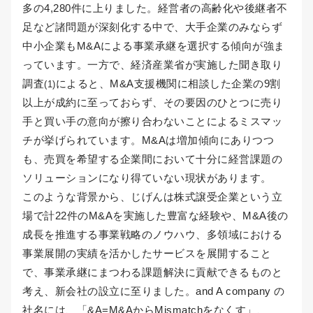
多の4,280件に上りました。経営者の高齢化や後継者不
足など諸問題が深刻化する中で、大手企業のみならず
中小企業もM&Aによる事業承継を選択する傾向が強ま
っています。一方で、経済産業省が実施した聞き取り
調査
によると、M&A支援機関に相談した企業の9割
(1)
以上が成約に至っておらず、その要因のひとつに売り
手と買い手の意向が擦り合わないことによるミスマッ
チが挙げられています。M&Aは増加傾向にありつつ
も、売買を希望する企業間において十分に経営課題の
ソリューションになり得ていない現状があります。
このような背景から、じげんは株式譲受企業という立
場で計22件のM&Aを実施した豊富な経験や、M&A後の
成長を推進する事業戦略のノウハウ、多領域における
事業展開の実績を活かしたサービスを展開すること
で、事業承継にまつわる課題解決に貢献できるものと
考え、新会社の設立に至りました。and A company の
社名には、「&A=M&AからMismatchをなくす」、