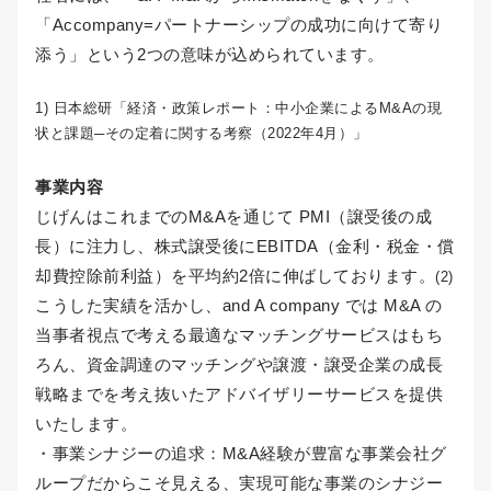
「Accompany=パートナーシップの成功に向けて寄り
添う」という2つの意味が込められています。
1) 日本総研「経済・政策レポート：中小企業によるM&Aの現
状と課題─その定着に関する考察（2022年4月）」
事業内容
じげんはこれまでのM&Aを通じて PMI（譲受後の成
長）に注力し、株式譲受後にEBITDA（金利・税金・償
却費控除前利益）を平均約2倍に伸ばしております。
(2)
こうした実績を活かし、and A company では M&A の
当事者視点で考える最適なマッチングサービスはもち
ろん、資金調達のマッチングや譲渡・譲受企業の成長
戦略までを考え抜いたアドバイザリーサービスを提供
いたします。
・事業シナジーの追求：M&A経験が豊富な事業会社グ
ループだからこそ見える、実現可能な事業のシナジー