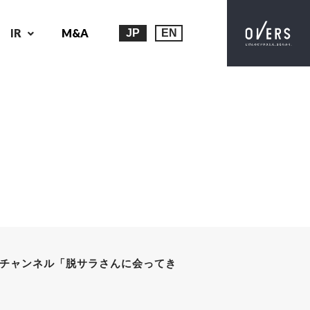
IR
M&A
JP
EN
beチャンネル「脱サラさんに会ってき