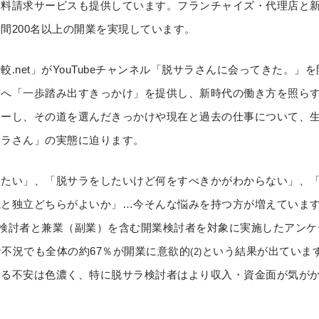
資料請求サービスも提供しています。フランチャイズ・代理店と
間200名以上の開業を実現しています。
net」がYouTubeチャンネル「脱サラさんに会ってきた。」
方へ「一歩踏み出すきっかけ」を提供し、新時代の働き方を照ら
ューし、その道を選んだきっかけや現在と過去の仕事について、
サラさん」の実態に迫ります。
じたい」、「脱サラをしたいけど何をすべきかがわからない」、
と独立どちらがよいか」…今そんな悩みを持つ方が増えています
サラ検討者と兼業（副業）を含む開業検討者を対象に実施したアンケ
不況でも全体の約67％が開業に意欲的
という結果が出ていま
(2)
する不安は色濃く、特に脱サラ検討者はより収入・資金面が気が