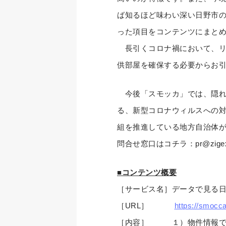
ば知るほど味わい深い日野市
った項目をコンテンツにまと
長引くコロナ禍において、リ
供部屋を確保する必要からお
今後「スモッカ」では、隠れ
る、新型コロナウィルスへの
組を推進している地方自治体
問合せ窓口はコチラ：pr@zigexn
■コンテンツ概要
［サービス名］データで見る日
［URL］
https://smocca.
［内容］ １）物件情報で