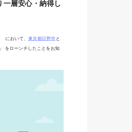
り一層安心・納得し
） において、
東京都日野市
と
」 をローンチしたことをお知