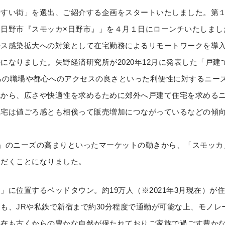
やすい街」を選出、ご紹介する企画をスタートいたしました。第
日野市『スモッカ×日野市』」を４月１日にローンチいたしまし
ス感染拡大への対策として在宅勤務によるリモートワークを導入
になりました。矢野経済研究所が2020年12月に発表した「戸
からの職場や都心へのアクセスの良さといった利便性に対するニー
化から、広さや快適性を求めるために郊外へ戸建て住宅を求める
住宅は値ごろ感とも相俟って販売増加につながっているなどの傾
」のニーズの高まりといったマーケットの動きから、「スモッカ
ただくことになりました。
に位置するベッドタウン。約19万人（※2021年3月現在）が
も、JRや私鉄で新宿まで約30分程度で通勤が可能な上、モノレ
現在も古くからの豊かな自然が保たれておりご家族で過ごす豊か