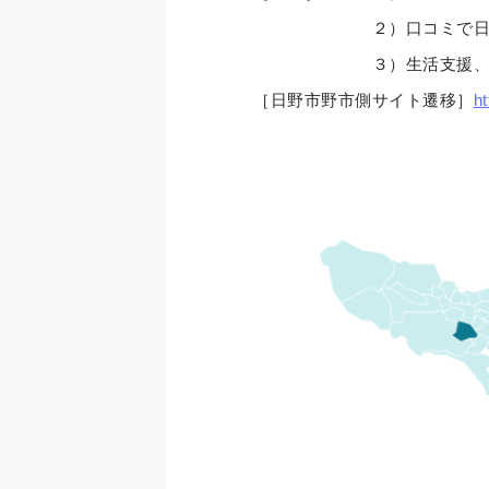
２）口コミで日野
３）生活支援、教育支
［日野市野市側サイト遷移］
ht