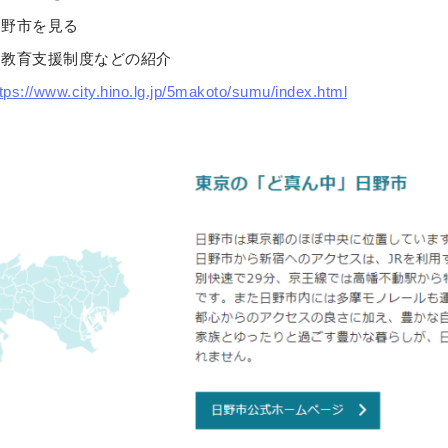
市を見る
援制度などの紹介
tps://www.city.hino.lg.jp/5makoto/sumu/index.html