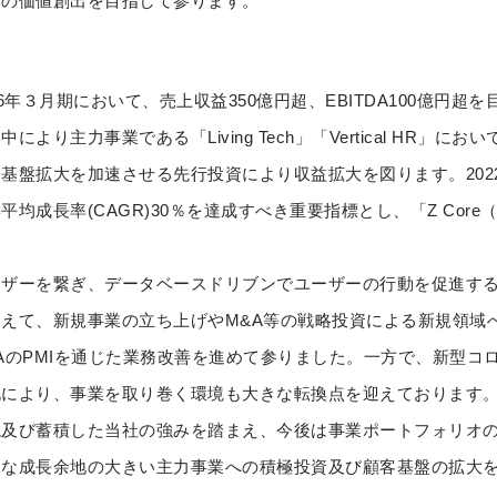
ーの価値創出を目指して参ります。
年３月期において、売上収益350億円超、EBITDA100億円超
より主力事業である「Living Tech」「Vertical HR」
基盤拡大を加速させる先行投資により収益拡大を図ります。2022
均成長率(CAGR)30％を達成すべき重要指標とし、「Z Core
ザーを繋ぎ、データベースドリブンでユーザーの行動を促進する
えて、新規事業の立ち上げやM&A等の戦略投資による新規領域
AのPMIを通じた業務改善を進めて参りました。一方で、新型コ
化により、事業を取り巻く環境も大きな転換点を迎えております
及び蓄積した当社の強みを踏まえ、今後は事業ポートフォリオの
的な成長余地の大きい主力事業への積極投資及び顧客基盤の拡大