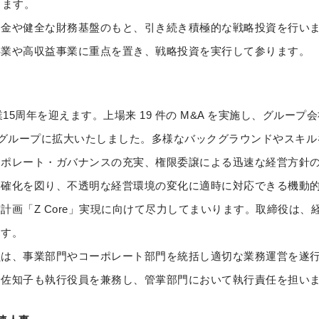
ります。
や健全な財務基盤のもと、引き続き積極的な戦略投資を行います。
事業や高収益事業に重点を置き、戦略投資を実行して参ります。
5周年を迎えます。上場来 19 件の M&A を実施し、グループ会社
結グループに拡大いたしました。多様なバックグラウンドやスキ
ーポレート・ガバナンスの充実、権限委譲による迅速な経営方針
明確化を図り、不透明な経営環境の変化に適時に対応できる機動
計画「Z Core」実現に向けて尽力してまいります。取締役は、
ます。
は、事業部門やコーポレート部門を統括し適切な業務運営を遂行
野佐知子も執行役員を兼務し、管掌部門において執行責任を担い