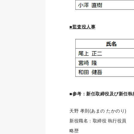
■監査役人事
■参考：新任取締役及び新任執
天野 孝則(あまの たかのり)
新役職名：取締役 執行役員
略歴