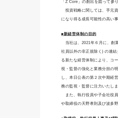
「Z Core」の創出を図って参
投資戦略に関しては、手元資金
になり得る成長可能性の高い
■新経営体制の目的
当社は、2021年６月に、創業1
社員以外の非正規除く) の連
る新たな経営体制により、コ
視・監督の強化と業務分担の
し、本日公表の第２次中期経営
務の監視・監督に注力いたし
また、執行役員や子会社役員
や取締役の天野孝則及び波多