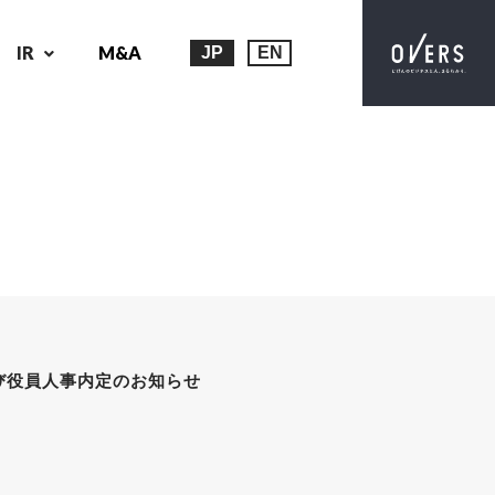
IR
M&A
JP
EN
よび役員人事内定のお知らせ