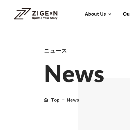
About Us
Our
ニュース
N
e
w
s
Top
News