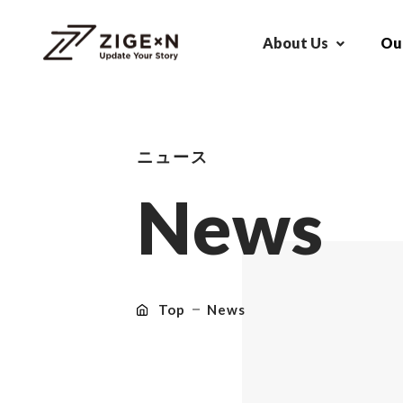
About Us
Our
ニュース
N
e
w
s
Top
News