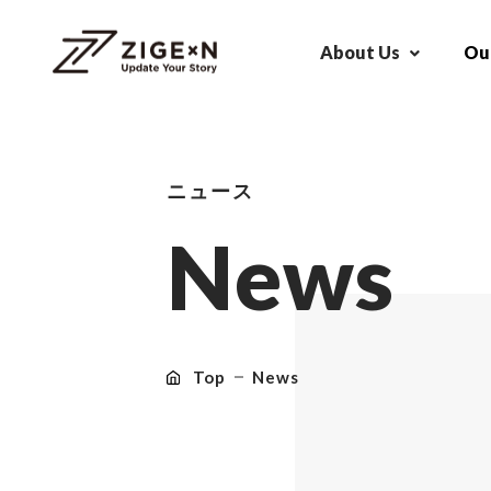
About Us
Our
ニュース
N
e
w
s
Top
News