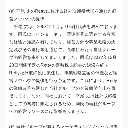
(a) 平尾 丈のRettyにおける社外取締役就任を通じた経
営ノウハウの提供
平尾 丈は、2008年１月より当社代表を務めておりま
す。同氏は、インターネット関連事業に関連する豊富
な経験と知識を有しており、経営方針や事業戦略の決
定及びその遂行等を通じて、長年にわたり当社グルー
プの経営を牽引してまいりました。同氏は2022年12月
23日開催予定のRettyの定時株主総会の決議を経て
Retty社外取締役に就任し、事業戦略立案の伴走など経
営ノウハウの提供を行う予定です。これにより、Retty
の業績改善を通じた当社グループの企業価値向上を目
指します。なお、同社において、平尾 丈は社外取締役
としての関与に限定されるため、同氏の当社グループ
への経営リソースには影響ありません。
(b) 当社グループが有するマーケティングノウハウ提供