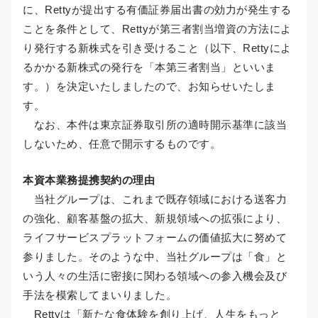
に、Rettyが提出する有価証券届出書の効力が発生する
ことを条件として、Rettyが第三者割当増資の方法によ
り発行する新株式を引き受けること（以下、Rettyによ
るかかる新株式の発行を「本第三者割当」といいま
す。）を決定いたしましたので、お知らせいたしま
す。
なお、本件は東京証券取引所の適時開示基準に該当
しないため、任意で開示するものです。
本資本業務提携契約の理由
当社グループは、これまで既存領域における送客力
の強化、顧客基盤の拡大、新規領域への拡張により、
ライフサービスプラットフォームの価値拡大に努めて
参りました。そのような中、当社グループは「食」と
いう人々の生活に密接に関わる領域への参入機会及び
手法を模索してまいりました。
Rettyは「新たな食体験を創り上げ、人生をもっと