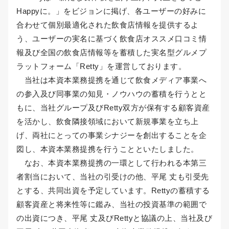
Happyに。」をビジョンに掲げ、各ユーザーの好みに
合わせて個別最適化された飲食店情報を提供するよ
う、ユーザーの実名に基づく飲食店オススメ口コミ情
報及び全国の飲食店情報等を蓄積した実名型グルメプ
ラットフォーム「Retty」を運営しております。
当社は本資本業務提携を通じて飲食メディア事業へ
の参入及び同事業の知見・ノウハウの蓄積を行うとと
もに、当社グループ及びRetty双方が保有する顧客資産
を活かし、飲食隣接領域において新規事業を立ち上
げ、両社にとっての事業シナジーを創出することを企
図し、本資本業務提携を行うことといたしました。
なお、本資本業務提携の一環として行われる本第三
者割当において、当社の引受けの他、平尾 丈も引受先
とする、共同出資を予定しています。Rettyの蓄積する
顧客資産と将来性等に鑑み、当社の投資基準の範囲で
の出資につき、平尾 丈及びRettyと協議の上、当社及び